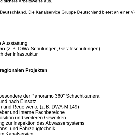
d sichere Arbeitsweise aus.
 Deutschland
. Die Kanalservice Gruppe Deutschland bietet an einer V
 Ausstattung
gen
(z. B. DWA‑Schulungen, Geräteschulungen)
 der Infrastruktur
regionalen Projekten
besondere der Panoramo 360° Schachtkamera
 und nach Einsatz
n und Regelwerke (z. B. DWA‑M 149)
geber und interne Fachbereiche
position und weiteren Gewerken
ng zur Inspektion des Abwassersystems
ions- und Fahrzeugtechnik
im Kanalservice