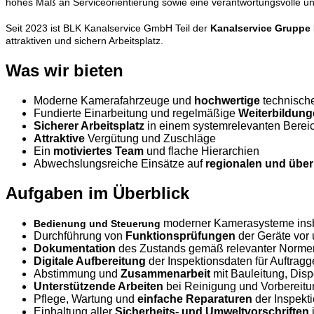
hohes Maß an Serviceorientierung sowie eine verantwortungsvolle un
Seit 2023 ist BLK Kanalservice GmbH Teil der
Kanalservice Gruppe
attraktiven und sichern Arbeitsplatz.
Was wir bieten
Moderne Kamerafahrzeuge und
hochwertige
technische
Fundierte Einarbeitung und regelmäßige
Weiterbildun
Sicherer Arbeitsplatz
in einem systemrelevanten Bereich
Attraktive
Vergütung und Zuschläge
Ein
motiviertes Team
und flache Hierarchien
Abwechslungsreiche Einsätze auf
regionalen und über
Aufgaben im Überblick
moderner Kamerasysteme ins
Bedienung und Steuerung
Durchführung von
Funktionsprüfungen
der Geräte vor
Dokumentation
des Zustands gemäß relevanter Norme
Digitale Aufbereitung
der Inspektionsdaten für Auftrag
Abstimmung und
Zusammenarbeit
mit Bauleitung, Dis
Unterstützende Arbeiten
bei Reinigung und Vorbereitu
Pflege, Wartung und
einfache Reparaturen
der Inspekt
Einhaltung aller
S
icherheits- und Umweltvorschriften